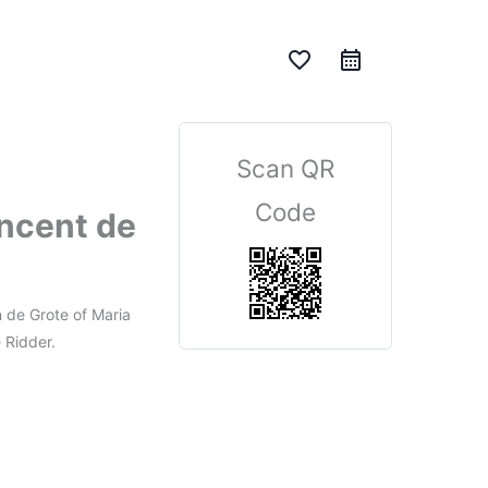
favorite_border
Scan QR
Code
ncent de
 de Grote of Maria
 Ridder.