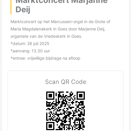
Deij
Marktconcert op het Marcussen-orgel in de Grote of
Maria Magdalenakerk in Goes door Marjanne Deij,
organiste van de Vredeskerk in Goes.
*datum: 26 juli 2025
*aanvang: 13.30 uur
*entree: vrijwillige bijdrage na afloop
Scan QR Code